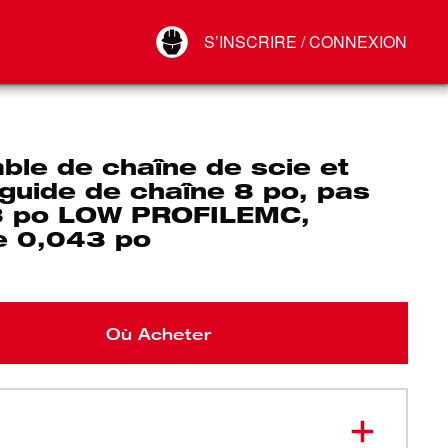
Your Account
S’INSCRIRE / CONNEXION
Connect
Déconnexion
ble de chaîne de scie et
guide de chaîne 8 po, pas
8 po LOW PROFILEMC,
re 0,043 po
Où Acheter