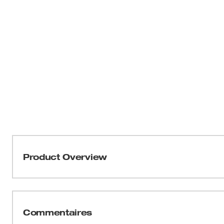
Product Overview
Notre Chaîne de scie de 8 po, pas de 3/8 po LOW PROF
complète qui permet de lisser l'élagage et d'obtenir des
des coupes contrôlées et à faibles vibrations. Notre bar
Commentaires
LOW PROFILEMC, calibre 0,043 po est conçue avec un ne