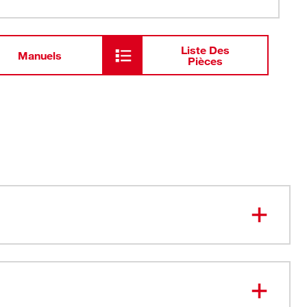
Liste Des
Manuels
Pièces
douceur. Finitions nettes.
rôlées et à faibles vibrations
pes par charge par rapport au trait de scie standard