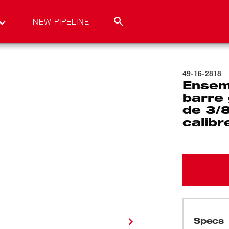
NEW PIPELINE
49-16-2818
Ensem
barre 
de 3/
calib
Specs