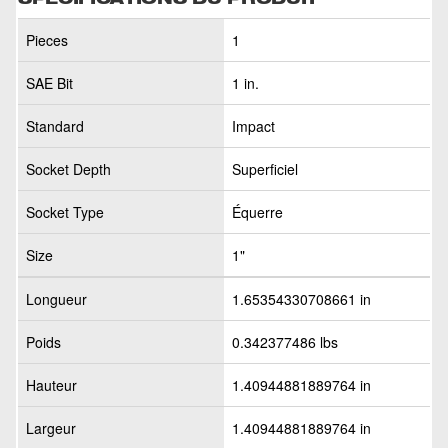
Pieces
1
SAE Bit
1 in.
Standard
Impact
Socket Depth
Superficiel
Socket Type
Équerre
Size
1"
Longueur
1.65354330708661 in
Poids
0.342377486 lbs
Hauteur
1.40944881889764 in
Largeur
1.40944881889764 in