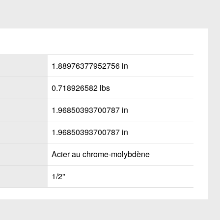
1.88976377952756 in
0.718926582 lbs
1.96850393700787 in
1.96850393700787 in
Acier au chrome-molybdène
1/2"