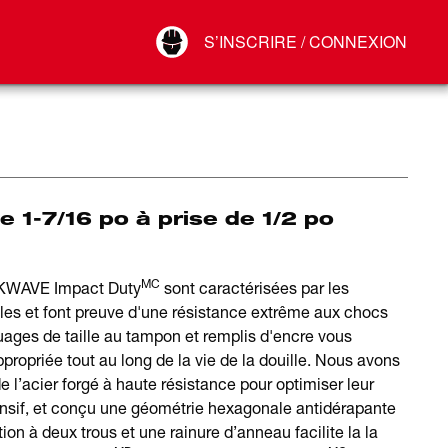
Your Account
S’INSCRIRE / CONNEXION
Connect
Déconnexion
e 1-7/16 po à prise de 1/2 po
MC
OCKWAVE Impact Duty
sont caractérisées par les
les et font preuve d'une résistance extrême aux chocs
uages de taille au tampon et remplis d'encre vous
ppropriée tout au long de la vie de la douille. Nous avons
e l’acier forgé à haute résistance pour optimiser leur
ensif, et conçu une géométrie hexagonale antidérapante
ion à deux trous et une rainure d’anneau facilite la la