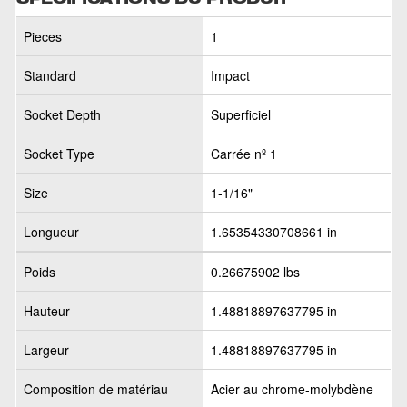
Pieces
1
Standard
Impact
Socket Depth
Superficiel
Socket Type
Carrée nº 1
Size
1-1/16"
Longueur
1.65354330708661 in
Poids
0.26675902 lbs
Hauteur
1.48818897637795 in
Largeur
1.48818897637795 in
Composition de matériau
Acier au chrome-molybdène