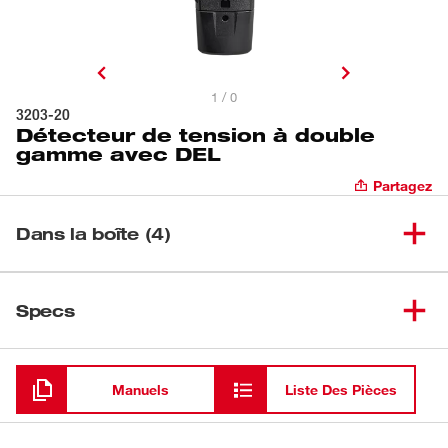
1 / 0
3203-20
Détecteur de tension à double
gamme avec DEL
Partagez
Dans la boîte (4)
Détecteur de tension à double
(
1
)
3203-20
Specs
gamme avec DEL
Chargement
(
2
)
Piles AAA
Manuels
Liste Des Pièces
(
1
)
Manuel