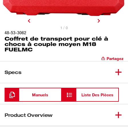
1 / 0
48-53-3062
Coffret de transport pour clé à
chocs à couple moyen M18
FUELMC
Partagez
Specs
Chargement
Manuels
Liste Des Pièces
Product Overview