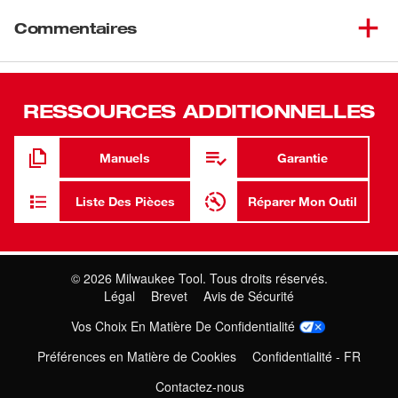
Coffret à outil MILWAUKEEMD pour la clé à chocs
compacte à couple contrôlé moyen M18 FUELMC 3062-
Commentaires
20, 3062P-20. Ce coffret à outils M18 FUELMC
MILWAUKEEMD rouge est durable, résistante aux
intempéries et fabriquée en plastique résistant. Coffret
seulement.
RESSOURCES ADDITIONNELLES
Compatible avec les clés à chocs compactes à couple
contrôlé 3062 et 3062P
Manuels
Garantie
Poignée en plastique robuste
Liste Des Pièces
Réparer Mon Outil
Loquets en acier inoxydable
Résistant aux chocs et à la rouille
©
2026
Milwaukee Tool. Tous droits réservés.
Légal
Brevet
Avis de Sécurité
Vos Choix En Matière De Confidentialité
Préférences en Matière de Cookies
Confidentialité - FR
Contactez-nous