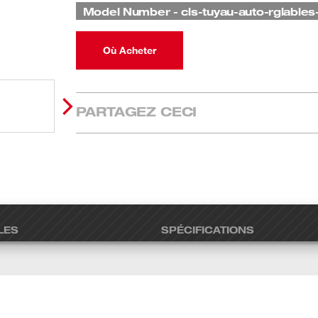
Model Number
-
cls-tuyau-auto-rglable
Où Acheter
PARTAGEZ CECI
LES
SPÉCIFICATIONS