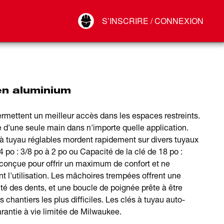
Your Account
S’INSCRIRE / CONNEXION
Connect
Déconnexion
en aluminium
rmettent un meilleur accès dans les espaces restreints.
e d'une seule main dans n'importe quelle application.
à tuyau réglables mordent rapidement sur divers tuyaux
 po : 3/8 po à 2 po ou Capacité de la clé de 18 po :
conçue pour offrir un maximum de confort et ne
 l'utilisation. Les mâchoires trempées offrent une
té des dents, et une boucle de poignée prête à être
 chantiers les plus difficiles. Les clés à tuyau auto-
rantie à vie limitée de Milwaukee.