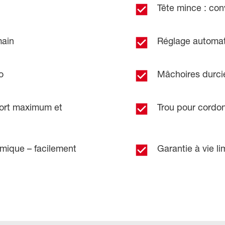
Tête mince : con
main
Réglage automat
o
Mâchoires durcie
fort maximum et
Trou pour cordo
mique – facilement
Garantie à vie li