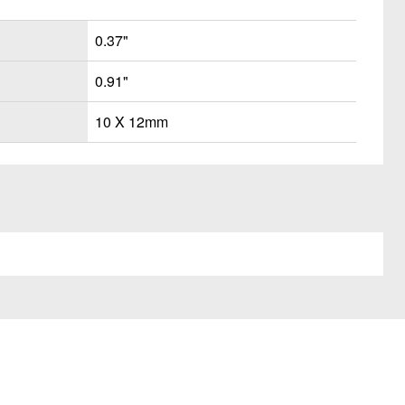
0.37"
0.91"
10 X 12mm