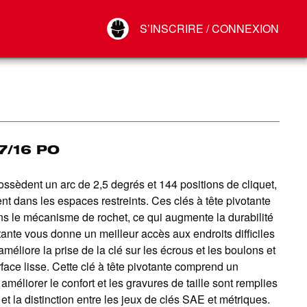
Your Account
S’INSCRIRE / CONNEXION
Connect
Déconnexion
7/16 PO
ossèdent un arc de 2,5 degrés et 144 positions de cliquet,
nt dans les espaces restreints. Ces clés à tête pivotante
s le mécanisme de rochet, ce qui augmente la durabilité
votante vous donne un meilleur accès aux endroits difficiles
méliore la prise de la clé sur les écrous et les boulons et
face lisse. Cette clé à tête pivotante comprend un
liorer le confort et les gravures de taille sont remplies
lle et la distinction entre les jeux de clés SAE et métriques.