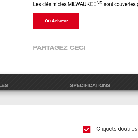
MD
Les clés mixtes MILWAUKEE
sont couvertes p
Où Acheter
PARTAGEZ CECI
LES
SPÉCIFICATIONS
Cliquets double