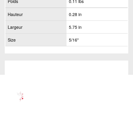
Poids
0.11 lbs
Hauteur
0.28 in
Largeur
5.75 in
Size
5/16"