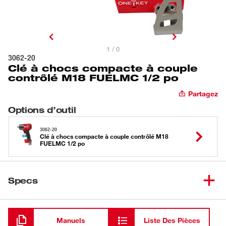
1 / 0
3062-20
Clé à chocs compacte à couple
contrôlé M18 FUELMC 1/2 po
Partagez
Options d’outil
3062-20
Clé à chocs compacte à couple contrôlé M18
FUELMC 1/2 po
Specs
Chargement
Manuels
Liste Des Pièces