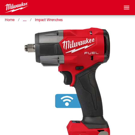
…
Home
Impact Wrenches