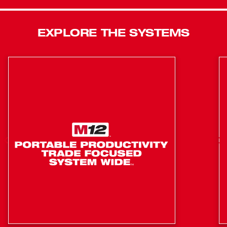
de la méthode en deux étapes sur le chantier permet de
multiplier par trois la vitesse d'installation. Milwaukee
EXPLORE THE SYSTEMS
offre les meilleures performances et la meilleure vitesse
d'application de sa catégorie avec la technologie
FUELMC, rendue possible par les moteurs sans balais
POWERSTATEMC, l'intelligence de l'outil REDLINK
PLUSMC et la technologie de batterie REDLITHIUMMC.
Le contrôle du couple TORQUE-SENSEMC offre
PLUS de répétabilité du couple que les clés à chocs à
comptage en plastique moulé en utilisant des
capteurs exclusifs et des algorithmes développés par
apprentissage automatique pour surmonter la
variabilité courante sur le chantier
Le processus de configuration simplifié via ONE-
KEYMC élimine le processus de devinette et de
vérification pour fournir le couple cible
Les données de sortie des outils sont stockées et