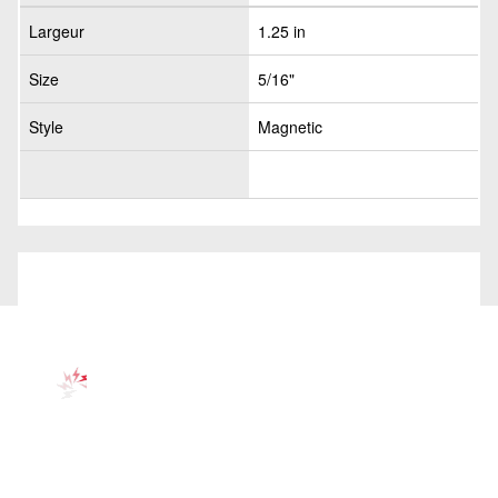
Largeur
1.25 in
Size
5/16"
Style
Magnetic