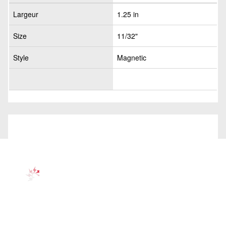
Largeur
1.25 in
Size
11/32"
Style
Magnetic