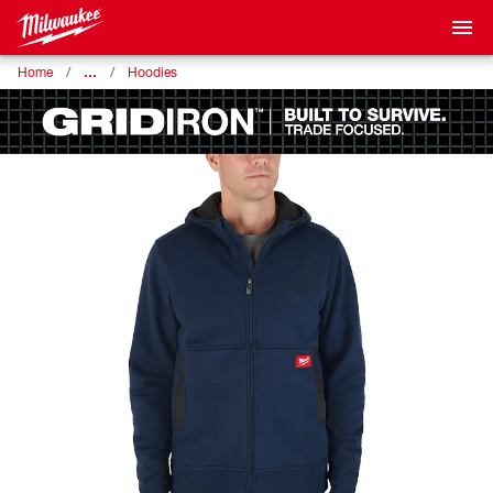
…
Home
Hoodies