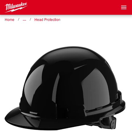
Home
…
Head Protection