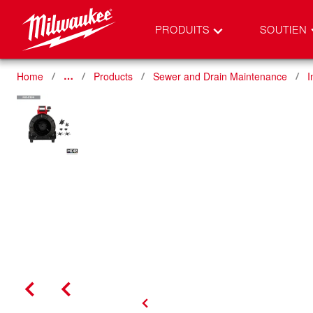
PRODUITS
SOUTIEN
Home
Products
Sewer and Drain Maintenance
I
…