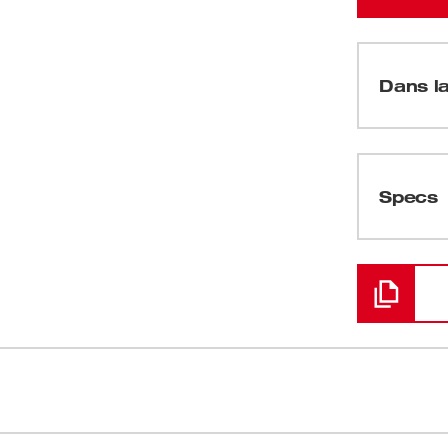
Dans la
(
1
)
Specs
Chargement
(
2
)
(
4
)
es est doté d'un câble de poussée modérément
La caméra ha