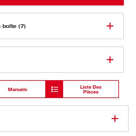
 boîte (7)
Bobine modulaire d’inspection de
3975-20
pipeline rigidité moyenne 200 pi
$name
Liste Des
Manuels
Pièces
$name
ute résolution fournit l'image la plus claire de l'industrie