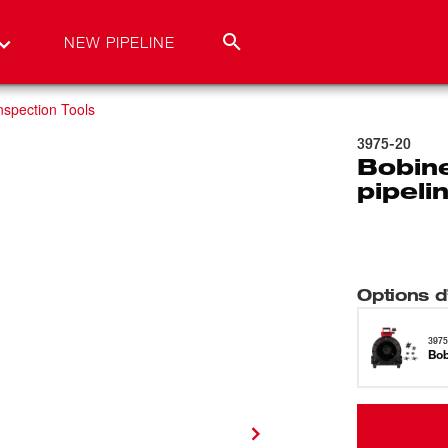
NEW PIPELINE
nspection Tools
3975-20
Bobine
pipeli
Options d’
3975
Bob