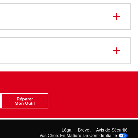
r des lignes de drainage
méra HD à nivellement automatique de 25 mm avec
apphire Crystal
 détection du tangage pour un diagnostic plus facile et
lus efficace
Réparer
Mon Outil
Légal
Brevet
Avis de Sécurité
Vos Choix En Matière De Confidentialité