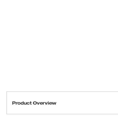
Product Overview
Notre enrouleur de 200 pi pour l'inspection des pipelin