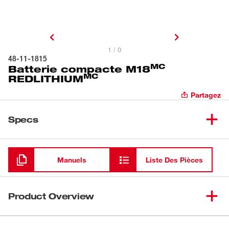
1 / 0
48-11-1815
MC
Batterie compacte M18
MC
REDLITHIUM
Partagez
Specs
Chargement
Manuels
Liste Des Pièces
Product Overview
Procure plus d’autonomie, de puissance et de vitesse que