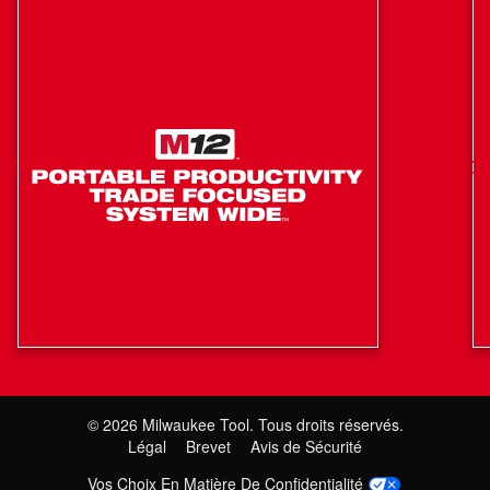
vos outils sans fil Milwaukee M18.
REDLINKMC Intelligence : produit une performance
optimisée et une protection contre la surcharge
employant un système de communication totale entre
l’outil, la batterie et le chargeur
La meilleure construction dans sa catégorie : Offre une
performance de longue durée et la robustesse
Indicateur de charge embarqué : Affiche le temps de
fonctionnement restant pour réduire les temps morts au
travail
Performance tous climats : Produit une puissance
constante dans les conditions de chantier extrêmes
Polyvalence : Alimente les plus de 150 solutions sans
fil M18MC
©
2026
Milwaukee Tool. Tous droits réservés.
Légal
Brevet
Avis de Sécurité
Vos Choix En Matière De Confidentialité