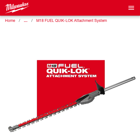
…
Home
M18 FUEL QUIK-LOK Attachment System