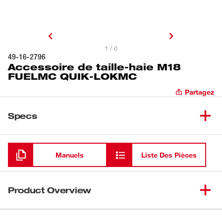
1 / 0
49-16-2796
Accessoire de taille-haie M18
FUELMC QUIK-LOKMC
Partagez
Specs
Chargement
Manuels
Liste Des Pièces
Product Overview
Notre accessoire de taille-haie M18 FUELMC QUIK-