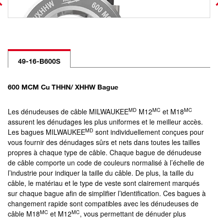
49-16-B600S
600 MCM Cu THHN/ XHHW Bague
MD
MC
MC
Les dénudeuses de câble MILWAUKEE
M12
et M18
assurent les dénudages les plus uniformes et le meilleur accès.
MD
Les bagues MILWAUKEE
sont individuellement conçues pour
vous fournir des dénudages sûrs et nets dans toutes les tailles
propres à chaque type de câble. Chaque bague de dénudeuse
de câble comporte un code de couleurs normalisé à l’échelle de
l’industrie pour indiquer la taille du câble. De plus, la taille du
câble, le matériau et le type de veste sont clairement marqués
sur chaque bague afin de simplifier l’identification. Ces bagues à
changement rapide sont compatibles avec les dénudeuses de
MC
MC
câble M18
et M12
, vous permettant de dénuder plus