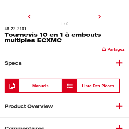
1 / 0
48-22-2101
Tournevis 10 en 1 à embouts
multiples ECXMC
Partagez
Specs
Chargement
Manuels
Liste Des Pièces
Product Overview
Les tournevis 10 en 1 à embouts multiples de
MilwaukeeMD sont dotés d'embouts Power Groove de
Commentaires