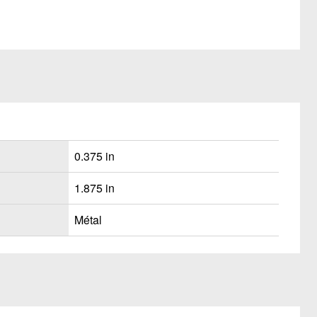
0.375 in
1.875 in
Métal