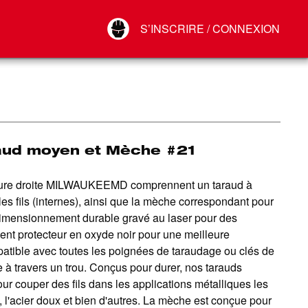
Your Account
S’INSCRIRE / CONNEXION
Connect
Déconnexion
raud moyen et Mèche #21
jure droite MILWAUKEEMD comprennent un taraud à
les fils (internes), ainsi que la mèche correspondant pour
dimensionnement durable gravé au laser pour des
ent protecteur en oxyde noir pour une meilleure
mpatible avec toutes les poignées de taraudage ou clés de
e à travers un trou. Conçus pour durer, nos tarauds
couper des fils dans les applications métalliques les
, l'acier doux et bien d'autres. La mèche est conçue pour