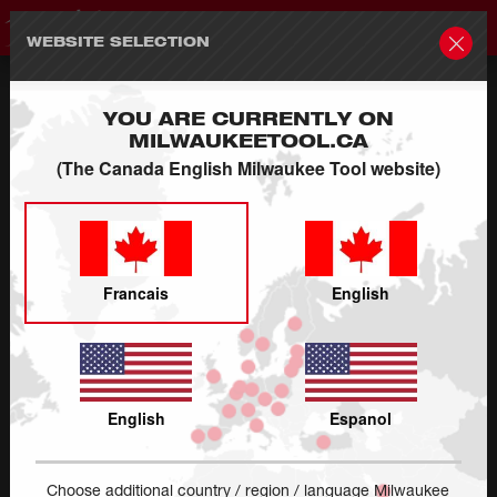
WEBSITE SELECTION
PRODUITS
YOU ARE CURRENTLY ON
MILWAUKEETOOL.CA
(The Canada English Milwaukee Tool website)
COMMENT POUVONS-NOUS VOUS
AIDER?
À PROPOS DE NOUS
Francais
English
CA : : FR - Changer de site / de langue
English
Espanol
Où acheter des produits Milwaukee
Choose additional country / region / language Milwaukee