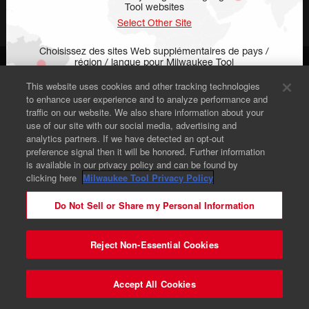
Tool websites
Select Other Site
Choisissez des sites Web supplémentaires de pays /
région / langue pour Milwaukee Tool
© 2026 Milwaukee Tool. Tous droits réservés.
Sélectionnez un Autre Site
This website uses cookies and other tracking technologies
Légal
Brevet
Avis de Sécurité
to enhance user experience and to analyze performance and
Vos Choix En Matière De Confidentialité
Elija sitios web adicionales de Milwaukee Tool por país /
traffic on our website. We also share information about your
región / idioma
Préférences en Matière de Cookies
Confidentialité - FR
use of our site with our social media, advertising and
Contactez-nous
Seleccione Otro Sitio
analytics partners. If we have detected an opt-out
preference signal then it will be honored. Further information
is available in our privacy policy and can be found by
clicking here
Milwaukee Tool Privacy Policy
Do Not Sell or Share my Personal Information
Reject Non-Essential Cookies
Accept All Cookies