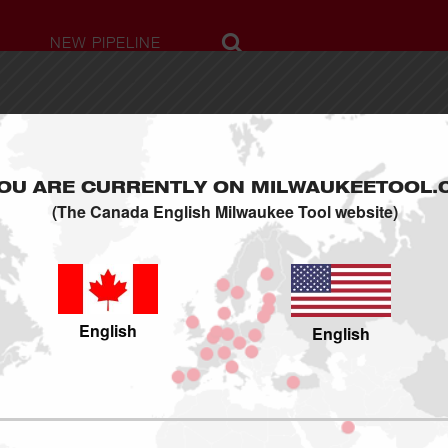
NEW PIPELINE
À PROPOS DE
NOUS
OU ARE CURRENTLY ON MILWAUKEETOOL.
L’histoire de Milwaukee
(The Canada English Milwaukee Tool website)
Communiqués de Presse
Durabilité
Milwaukee Swag
Carrières
English
Contactez Nous
English