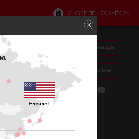
S’INSCRIRE / CONNEXION
CA : : FR - Changer de site / de langue
CA
Où acheter des produits Milwaukee
Espanol