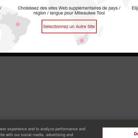
/
Choisissez des sites Web supplémentaires de pays /
Eli
s
région / langue pour Milwaukee Tool
Sélectionnez un Autre Site
t
Avis de Sécurité
Vos Choix En Matière De Confidentialité
Préfér
ous
user experience and to analyze performance and
Do
ite with our social media, advertising and