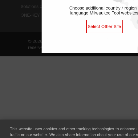
Solutions de sécurité
Choose additional country / region 
language Milwaukee Tool website
ONE-KEY
Select Other Site
Légal
Breve
© 2026 Milwaukee Tool. Tous droits
Contactez-n
réservés.
This website uses cookies and other tracking technologies to enhance 
traffic on our website. We also share information about your use of our s