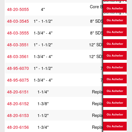
Centering Pin
Core Body w/ Guide Pl
48-20-5055
4"
Où Acheter
Centering Pin
48-03-3545
1" - 1-1/2"
8" SDS Plus Adapter 
Où Acheter
48-03-3555
1-3/4" - 4"
8" SDS Plus Adapter 
Où Acheter
48-03-3551
1" - 1-1/2"
12" SDS Plus Adapter
Où Acheter
48-03-3561
1-3/4" - 4"
12" SDS Plus Adapter
Où Acheter
48-95-6070
1" - 1-1/2"
7-1/2" Extension
Où Acheter
48-95-6075
1-3/4" - 4"
7-1/2" Extension
Où Acheter
48-20-6151
1-1/4"
Replacement Guide P
Où Acheter
48-20-6152
1-3/8"
Replacement Guide P
Où Acheter
48-20-6153
1-1/2"
Replacement Guide P
Où Acheter
48-20-6156
1-3/4"
Replacement Guide P
Où Acheter