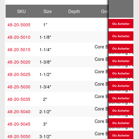
SKU
Size
Depth
Group
48-20-5005
1"
Core Bit Body
Où Acheter
48-20-5010
1-1/8"
Core Bit Body
Où Acheter
Core Body w/ Guide Pl
48-20-5015
1-1/4"
Où Acheter
Centering Pin
Core Body w/ Guide Pl
48-20-5020
1-3/8"
Où Acheter
Centering Pin
Core Body w/ Guide Pl
48-20-5025
1-1/2"
Où Acheter
Centering Pin
Core Body w/ Guide Pl
48-20-5030
1-3/4"
Où Acheter
Centering Pin
Core Body w/ Guide Pl
48-20-5035
2"
Où Acheter
Centering Pin
Core Body w/ Guide Pl
48-20-5040
2-1/2"
Où Acheter
Centering Pin
Core Body w/ Guide Pl
48-20-5045
3"
Où Acheter
Centering Pin
Core Body w/ Guide Pl
48-20-5050
3-1/2"
Où Acheter