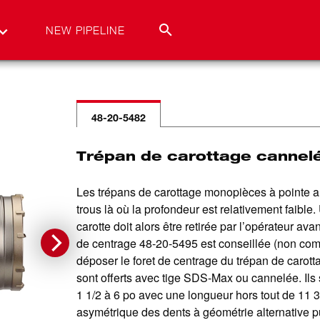
NEW PIPELINE
48-20-5482
Trépan de carottage cannelé
Les trépans de carottage monopièces à pointe a
trous là où la profondeur est relativement faible
carotte doit alors être retirée par l’opérateur ava
de centrage 48-20-5495 est conseillée (non comp
déposer le foret de centrage du trépan de caro
sont offerts avec tige SDS-Max ou cannelée. Ils
1 1/2 à 6 po avec une longueur hors tout de 11 
asymétrique des dents à géométrie alternative p