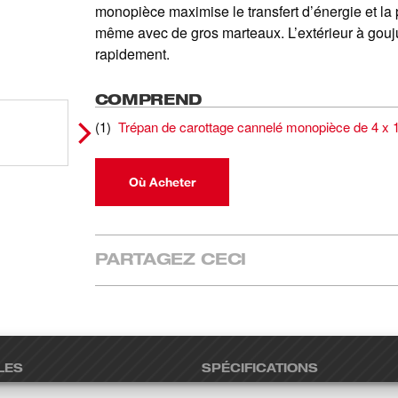
monopièce maximise le transfert d’énergie et la 
même avec de gros marteaux. L’extérieur à goujure
rapidement.
COMPREND
(
1
)
Trépan de carottage cannelé monopièce de 4 x 1
Où Acheter
PARTAGEZ CECI
LES
SPÉCIFICATIONS