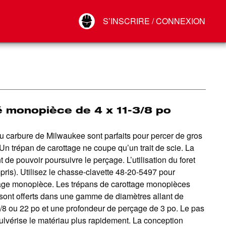
Your Account
S’INSCRIRE / CONNEXION
Connect
Déconnexion
 monopièce de 4 x 11-3/8 po
u carbure de Milwaukee sont parfaits pour percer de gros
. Un trépan de carottage ne coupe qu’un trait de scie. La
nt de pouvoir poursuivre le perçage. L’utilisation du foret
ris). Utilisez le chasse-clavette 48-20-5497 pour
ttage monopièce. Les trépans de carottage monopièces
 sont offerts dans une gamme de diamètres allant de
3/8 ou 22 po et une profondeur de perçage de 3 po. Le pas
ulvérise le matériau plus rapidement. La conception