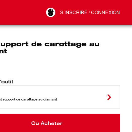
Your Account
S’INSCRIRE / CONNEXION
Connect
Déconnexion
support de carottage au
nt
outil
5
it support de carottage au diamant
Où Acheter