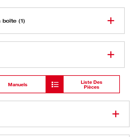
 boîte (1)
Petit support de carottage au
4115
diamant
Liste Des
Manuels
Pièces