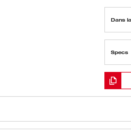
Dans la
(
1
)
Specs
Chargement
rte une base en aluminium moulé et 4 vis de