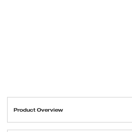
Product Overview
Ce petit support de série pour les entrepreneurs compo