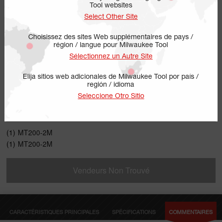
Tool websites
Select Other Site
Choisissez des sites Web supplémentaires de pays /
région / langue pour Milwaukee Tool
Sélectionnez un Autre Site
Elija sitios web adicionales de Milwaukee Tool por país /
región / idioma
MT200-2M
Seleccione Otro Sitio
COMPREND
(1)
MT200-2M
(1)
MT200-2M
Vendeurs Non Trouvé
CARACTÉRISTIQUES PRINCIPALES
SPÉCIFICATIONS
COMMENTAIRES