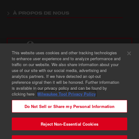
À PROPOS DE NOUS
CA : : FR - Changer de site / de langue
This website uses cookies and other tracking technologies
to enhance user experience and to analyze performance and
traffic on our website. We also share information about your
Où acheter des produits Milwaukee
use of our site with our social media, advertising and
analytics partners. If we have detected an opt-out
preference signal then it will be honored. Further information
is available in our privacy policy and can be found by
clicking here
Milwaukee Tool Privacy Policy
Do Not Sell or Share my Personal Information
© 2026 Milwaukee Tool. Tous droits réservés.
Légal
Brevet
Avis de Sécurité
Reject Non-Essential Cookies
Vos Choix En Matière De Confidentialité
Préférences en Matière de Cookies
Confidentialité - FR
Contactez-nous