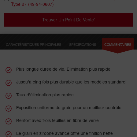
Type 27
(49-94-0607)
mesure qu’elle s’use, offrant ainsi un meilleur contrôle. Fabriqués
avec trois feuilles complètes de renfort en fibre de verre haute
résistance et une concentration plus élevée de grains de zircone,
Trouver Un Point De Vente'
ces disques sont conçus pour offrir une durabilité exceptionnelle.
Nos meules offrent une excellente polyvalence, permettant le
meulage propre de l’acier ordinaire, de l’acier inoxydable et des
alliages à base de nickel, ainsi que d’autres métaux ferreux,
CARACTÉRISTIQUES PRINCIPALES
SPÉCIFICATIONS
COMMENTAIRES
comme l’acier, la cornière, les tuyaux et la barre d’armature.
Plus longue durée de vie. Élimination plus rapide.
Jusqu’à cinq fois plus durable que les modèles standard
Taux d’élimination plus rapide
Exposition uniforme du grain pour un meilleur contrôle
Renfort avec trois feuilles en fibre de verre
Le grain en zircone avancé offre une finition nette