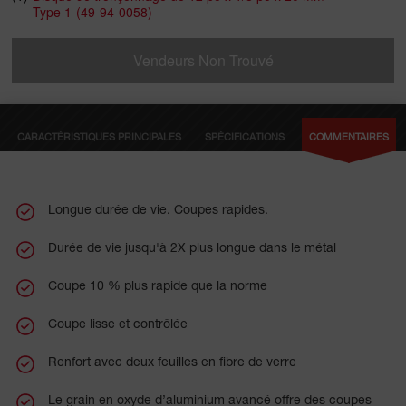
Type 1
(49-94-0058)
conçus pour offrir une durabilité accrue. Nos disques de
tronçonnage offrent une polyvalence exceptionnelle pour couper
l’acier ordinaire, l’acier inoxydable et les alliages à base de nickel,
Vendeurs Non Trouvé
y compris des matériaux comme l’acier, la cornière, les tuyaux,
les barres d’armature et d’autres métaux ferreux.
CARACTÉRISTIQUES PRINCIPALES
SPÉCIFICATIONS
COMMENTAIRES
Longue durée de vie. Coupes rapides.
Durée de vie jusqu'à 2X plus longue dans le métal
Coupe 10 % plus rapide que la norme
Coupe lisse et contrôlée
Renfort avec deux feuilles en fibre de verre
Le grain en oxyde d’aluminium avancé offre des coupes