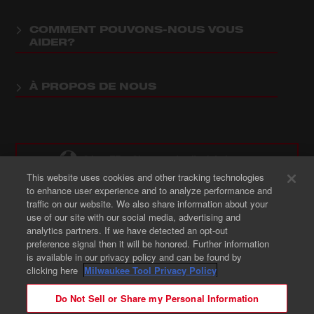
COMMENT POUVONS-NOUS VOUS
AIDER?
À PROPOS DE NOUS
CA : : FR - Changer de site / de langue
This website uses cookies and other tracking technologies
to enhance user experience and to analyze performance and
traffic on our website. We also share information about your
Où acheter des produits Milwaukee
use of our site with our social media, advertising and
analytics partners. If we have detected an opt-out
preference signal then it will be honored. Further information
is available in our privacy policy and can be found by
clicking here
Milwaukee Tool Privacy Policy
Do Not Sell or Share my Personal Information
© 2026 Milwaukee Tool. Tous droits réservés.