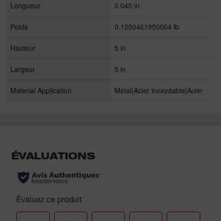
Longueur
0.045 in
Poids
0.1250461950064 lb
Hauteur
5 in
Largeur
5 in
Material Application
Métal|Acier inoxydable|Acier