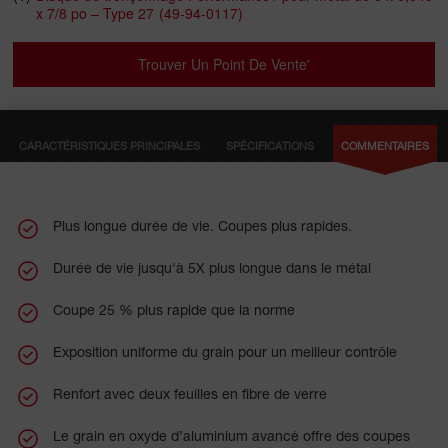
x 7/8 po – Type 27
(49-94-0117)
qu’il s’use, offrant un meilleur contrôle pendant la coupe.
Fabriqués avec deux feuilles complètes de renfort en fibre de
verre à haute résistance et une concentration plus élevée de
Trouver Un Point De Vente'
grains, ces disques sont conçus pour offrir une durabilité
exceptionnelle. Nos disques de tronçonnage offrent une
polyvalence exceptionnelle pour couper l’acier ordinaire, l’acier
inoxydable et les alliages à base de nickel, y compris des
CARACTÉRISTIQUES PRINCIPALES
SPÉCIFICATIONS
COMMENTAIRES
matériaux comme l’acier, la cornière, les tuyaux, les barres
d’armature et d’autres métaux ferreux.
Plus longue durée de vie. Coupes plus rapides.
Durée de vie jusqu'à 5X plus longue dans le métal
Coupe 25 % plus rapide que la norme
Exposition uniforme du grain pour un meilleur contrôle
Renfort avec deux feuilles en fibre de verre
Le grain en oxyde d’aluminium avancé offre des coupes