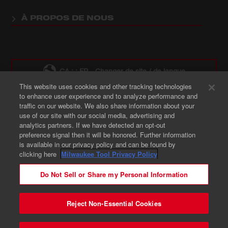
À PROPOS DE NOUS
CA : : FR - Changer de site / de langue
This website uses cookies and other tracking technologies
to enhance user experience and to analyze performance and
Où acheter des produits Milwaukee
traffic on our website. We also share information about your
use of our site with our social media, advertising and
analytics partners. If we have detected an opt-out
preference signal then it will be honored. Further information
is available in our privacy policy and can be found by
clicking here
Milwaukee Tool Privacy Policy
© 2026 Milwaukee Tool. Tous droits réservés.
Do Not Sell or Share my Personal Information
Légal
Brevet
Avis de Sécurité
Vos Choix En Matière De Confidentialité
Reject Non-Essential Cookies
Préférences en Matière de Cookies
Confidentialité - FR
Contactez-nous