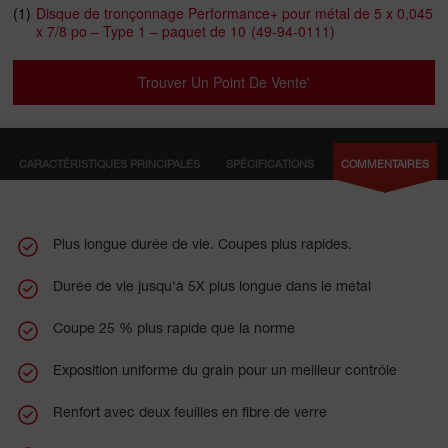
(1)
Disque de tronçonnage Performance+ pour métal de 5 x 0,045
de liaison améliorée libère constamment du grain frais à mesure
x 7/8 po – Type 1 – paquet de 10
(49-94-0111)
qu’il s’use, offrant un meilleur contrôle pendant la coupe.
Fabriqués avec deux feuilles complètes de renfort en fibre de
verre à haute résistance et une concentration plus élevée de
Trouver Un Point De Vente'
grains, ces disques sont conçus pour offrir une durabilité
exceptionnelle. Nos disques de tronçonnage offrent une
polyvalence exceptionnelle pour couper l’acier ordinaire, l’acier
inoxydable et les alliages à base de nickel, y compris des
CARACTÉRISTIQUES PRINCIPALES
SPÉCIFICATIONS
COMMENTAIRES
matériaux comme l’acier, la cornière, les tuyaux, les barres
d’armature et d’autres métaux ferreux.
Plus longue durée de vie. Coupes plus rapides.
Durée de vie jusqu'à 5X plus longue dans le métal
Coupe 25 % plus rapide que la norme
Exposition uniforme du grain pour un meilleur contrôle
Renfort avec deux feuilles en fibre de verre