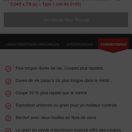
0,045 x 7/8 po – Type 1
(49-94-0105)
qu’il s’use, offrant un meilleur contrôle pendant la coupe.
Fabriqués avec deux feuilles complètes de renfort en fibre de
verre à haute résistance et une concentration plus élevée de
Vendeurs Non Trouvé
grains, ces disques sont conçus pour offrir une durabilité
exceptionnelle. Nos disques de tronçonnage offrent une
polyvalence exceptionnelle pour couper l’acier ordinaire, l’acier
inoxydable et les alliages à base de nickel, y compris des
CARACTÉRISTIQUES PRINCIPALES
SPÉCIFICATIONS
COMMENTAIRES
matériaux comme l’acier, la cornière, les tuyaux, les barres
d’armature et d’autres métaux ferreux.
Plus longue durée de vie. Coupes plus rapides.
Durée de vie jusqu'à 5X plus longue dans le métal
Coupe 25 % plus rapide que la norme
Exposition uniforme du grain pour un meilleur contrôle
Renfort avec deux feuilles en fibre de verre
Le grain en oxyde d’aluminium avancé offre des coupes