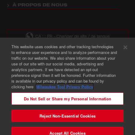
À PROPOS DE NOUS
CA : : FR - Changer de site / de langue
This website uses cookies and other tracking technologies
to enhance user experience and to analyze performance and
Où acheter des produits Milwaukee
traffic on our website. We also share information about your
use of our site with our social media, advertising and
analytics partners. If we have detected an opt-out
preference signal then it will be honored. Further information
is available in our privacy policy and can be found by
clicking here
Milwaukee Tool Privacy Policy
© 2026 Milwaukee Tool. Tous droits réservés.
Do Not Sell or Share my Personal Information
Légal
Brevet
Avis de Sécurité
Vos Choix En Matière De Confidentialité
Reject Non-Essential Cookies
Préférences en Matière de Cookies
Confidentialité - FR
Contactez-nous
Accept All Cookies