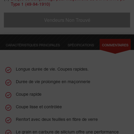
Type 1
(49-94-1910)
de tronçonnage offrent une polyvalence exceptionnelle pour
couper une variété de matériaux en béton et en maçonnerie.
Vendeurs Non Trouvé
CARACTÉRISTIQUES PRINCIPALES
SPÉCIFICATIONS
COMMENTAIRES
Longue durée de vie. Coupes rapides.
Durée de vie prolongée en maçonnerie
Coupe rapide
Coupe lisse et contrôlée
Renfort avec deux feuilles en fibre de verre
Le grain en carbure de silicium offre une performance