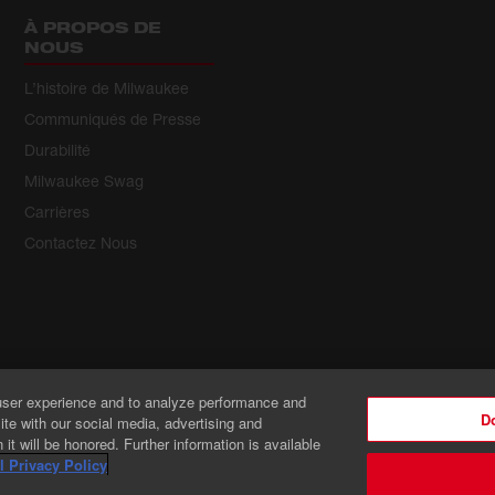
À PROPOS DE
NOUS
L’histoire de Milwaukee
Communiqués de Presse
Durabilité
Milwaukee Swag
Carrières
Contactez Nous
user experience and to analyze performance and
Do
ite with our social media, advertising and
it will be honored. Further information is available
 Privacy Policy