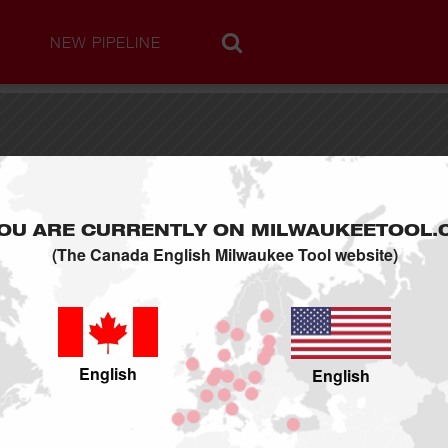
NEW PIPELINE
COMPREND
(1)
OU ARE CURRENTLY ON MILWAUKEETOOL.
Vendeurs Non Trouvé
(The Canada English Milwaukee Tool website)
English
English