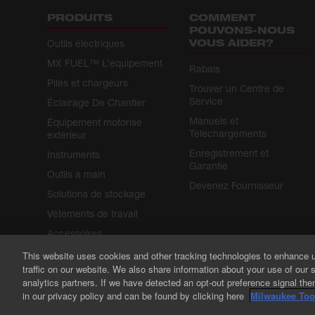
PRODUITS
COMMENT
POUVONS-NOUS
VOUS AIDER?
Outils électriques
MX FUEL™ L’équipement
Rabais
Piles et chargeurs
Trouver un Centre de
Service
Éclairage De Chantier
Manuels et
Équipement motorisé
Téléchargements
extérieur
Enregistrement et
Instruments
Garantie
Outils à main
Devenez Fournisseur
Solutions de stockage
Vêtements de travail
Accessoires
Solutions de sécurité
This website uses cookies and other tracking technologies to enhance 
traffic on our website. We also share information about your use of our s
ONE-KEY
analytics partners. If we have detected an opt-out preference signal then 
in our privacy policy and can be found by clicking here
Milwaukee Tool