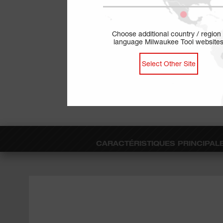
Choose additional country / region 
language Milwaukee Tool website
Select Other Site
CARACTÉRISTIQUES PRINCIPAL