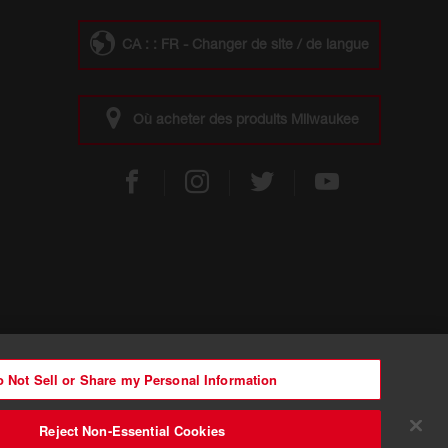
CA : : FR - Changer de site / de langue
Où acheter des produits Milwaukee
 Not Sell or Share my Personal Information
Reject Non-Essential Cookies