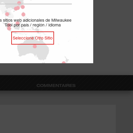
ja sitios web adicionales de Milwaukee
Tool por país / región / idioma
Seleccione Otro Sitio
COMMENTAIRES