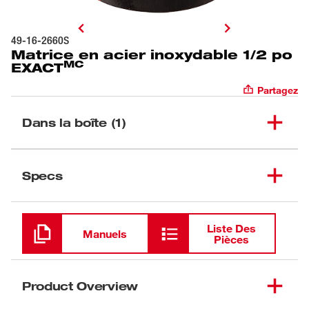
49-16-2660S
Matrice en acier inoxydable 1/2 po
MC
EXACT
Partagez
Dans la boîte (1)
Matrice en acier
(
1
)
inoxydable 1/2 po
49-16-2660S
Specs
EXACT<sup>MC</sup>
Chargement
Liste Des
Manuels
Pièces
Product Overview