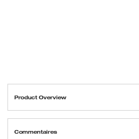
Product Overview
EXACT™Les découpoirs et matrices présentent des carac
valeur à l'entrepreneur. À service intensif, ils peuvent
acier doux et en acier inoxydable. Les réticules gravés
Commentaires
plus clair avec les réticules pré-dessinés. La géométrie