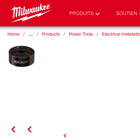
PRODUITS
SOUTIEN
Home
…
Products
Power Tools
Electrical Installati