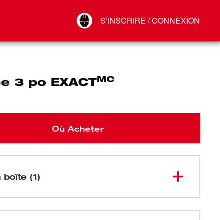
Your Account
S’INSCRIRE / CONNEXION
Connect
Déconnexion
MC
ce 3 po EXACT
Où Acheter
 boîte (1)
Matrice 3 po