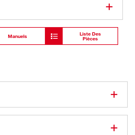
49-16-
2674
EXACT<sup>MC</sup>
Liste Des
Manuels
Pièces
ravés sur les matrices permettant un alignement plus
es réticules prédessinés.
 trous de conduit de 3 po dans l'acier doux et l'acier