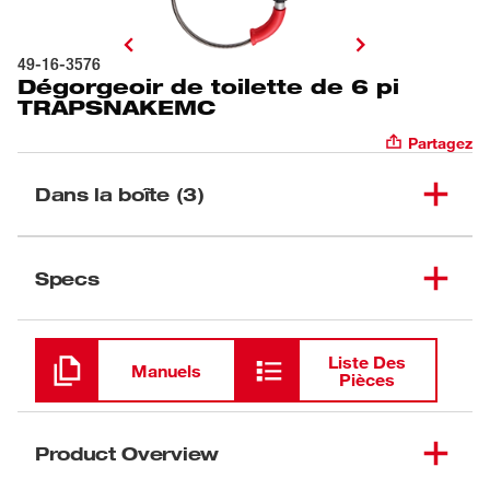
49-16-3576
Dégorgeoir de toilette de 6 pi
TRAPSNAKEMC
Partagez
Dans la boîte (3)
Dégorgeoir de toilette de
(
1
)
49-16-3576
Specs
6 pi TRAPSNAKEMC
Chargement
(
1
)
$name
Liste Des
Manuels
Pièces
Poignée de dégorgeoir
(
1
)
TRAPSNAKE<sup>MC</sup>
Product Overview