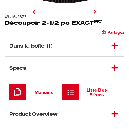
49-16-2673
MC
Découpoir 2-1/2 po EXACT
Partagez
Dans la boîte (1)
Découpoir 2-1/2 po
(
1
)
49-16-2673
Specs
EXACT<sup>MC</sup>
Chargement
Liste Des
Manuels
Pièces
Product Overview
EXACT™Les découpoirs et matrices présentent des