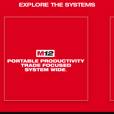
EXPLORE THE SYSTEMS
éclairer votre zone de travail sans la frustration des
ombres. DRIVE CONTROLMC à 4 modes pour une
plus grande précision et une personnalisation de la
puissance souhaitée, y compris AUTO SHUT-OFFMC
qui n'applique pas plus de 15 pi-lb de couple pour les
applications serrées à la main qui empêchent un
serrage excessif lorsqu'elles sont en marche avant.
En marche arrière, le mode de retrait des boulons
ralentit le régime de rotation une fois que le boulon
est libéré, empêchant ainsi les boulons de voler dans
votre zone de travail. Le changement de mode se fait
d'une seule main. En mettant le sélecteur avant-
arrière au point mort et en appuyant deux fois sur la
gâchette, vous pourrez changer de mode sans effort.
Plus léger et plus compact
Jusqu’à 550 pi-lb de couple de déboulonnage
Des applications 50 % plus rapides