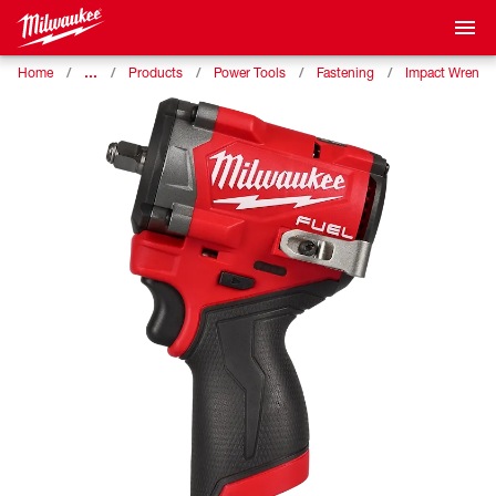
…
Home
Products
Power Tools
Fastening
Impact Wrench