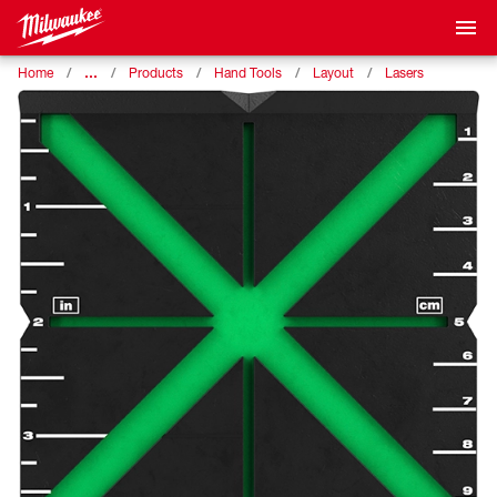
…
Home
Products
Hand Tools
Layout
Lasers